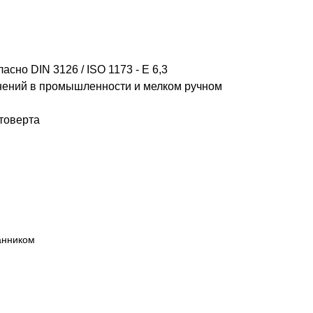
но DIN 3126 / ISO 1173 - E 6,3
нений в промышленности и мелком ручном
товерта
анником