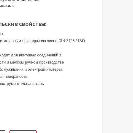
ковки:
5
ьские свойства:
ты
стигранным приводом согласно DIN 3126 / ISO
ходит для винтовых соединений в
ти и мелком ручном производстве
обслуживания и электровинтоверта
ая поверхность
инструментальная сталь