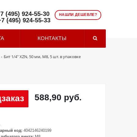
7 (495) 924-55-30
НАШЛИ ДЕШЕВЛЕ?
+7 (495) 924-55-33
ТА
КОНТАКТЫ
Бит 1/4" XZN, 50 мм, М8, 5 шт. в упаковке
-
588,90 руб.
заказ
4
арный код:
4042146240199
зубчатого винта:
M8