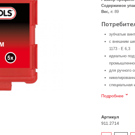
Содержимое упа
Вес, г:
89
Потребител
зубчатые вин
с внешним ше
1173 - E 6,3
идеально под
промышленнос
для ручного 
никелированн
специальная 
Подробнее
Артикул
911.2714