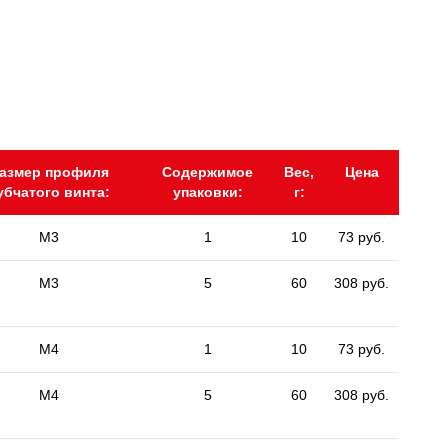
азмер профиля
Содержимое
Вес,
Цена
убчатого винта:
упаковки:
г:
M3
1
10
73 руб.
M3
5
60
308 руб.
M4
1
10
73 руб.
M4
5
60
308 руб.