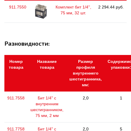
911.7550
Комплект бит 1/4'',
2 294.44 руб.
75 мм, 32 шт.
Разновидности:
Номер
Название
Размер
Содержим
товара
товара
профиля
упаковки
внутреннего
шестигранника,
мм:
911.7558
Бит 1/4" с
2,0
1
внутренним
шестигранником,
75 мм, 2 мм
911.7758
Бит 1/4" с
2,0
5