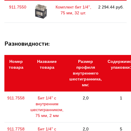
911.7550
Комплект бит 1/4'',
2 294.44 руб.
75 мм, 32 шт.
Разновидности:
Номер
Название
Размер
Содержим
товара
товара
профиля
упаковки
внутреннего
шестигранника,
мм:
911.7558
Бит 1/4" с
2,0
1
внутренним
шестигранником,
75 мм, 2 мм
911.7758
Бит 1/4" с
2,0
5