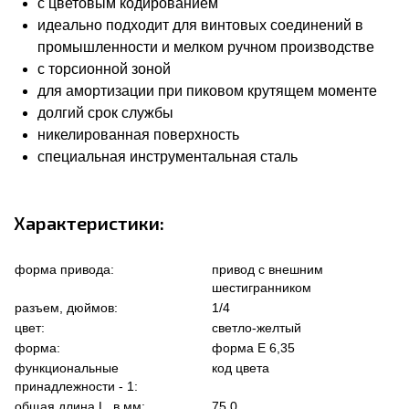
с цветовым кодированием
идеально подходит для винтовых соединений в
промышленности и мелком ручном производстве
с торсионной зоной
для амортизации при пиковом крутящем моменте
долгий срок службы
никелированная поверхность
специальная инструментальная сталь
Характеристики:
форма привода:
привод с внешним
шестигранником
разъем, дюймов:
1/4
цвет:
светло-желтый
форма:
форма Е 6,35
функциональные
код цвета
принадлежности - 1:
общая длина L, в мм:
75.0