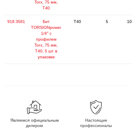
Torx, 75 мм,
Т40
918.3581
Бит
T40
5
10
TORSIONpower
1/4" с
профилем
Torx, 75 мм,
Т40, 5 шт. в
упаковке
Являемся официальным
Настоящие
дилером
профессионалы