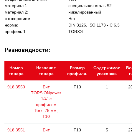
материал 1:
специальная сталь S2
материал 2:
никелированный
с отверстием:
Нет
норма:
DIN 3126, ISO 1173 - C 6,3
профиль 1:
TORX®
Разновидности:
Номер
Название
Размер
Содержимое
Ве
товара
товара
профиля:
упаковки:
г
918.3550
Бит
T10
1
2
TORSIONpower
1/4" с
профилем
Torx, 75 мм,
Т10
918.3551
Бит
T10
5
2