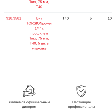
Torx, 75 мм,
Т40
918.3581
Бит
T40
5
10
TORSIONpower
1/4" с
профилем
Torx, 75 мм,
Т40, 5 шт. в
упаковке
Являемся официальным
Настоящие
дилером
профессионалы