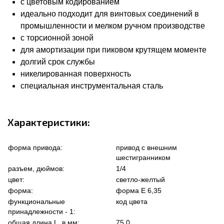
с цветовым кодированием
идеально подходит для винтовых соединений в
промышленности и мелком ручном производстве
с торсионной зоной
для амортизации при пиковом крутящем моменте
долгий срок службы
никелированная поверхность
специальная инструментальная сталь
Характеристики:
форма привода:
привод с внешним
шестигранником
разъем, дюймов:
1/4
цвет:
светло-желтый
форма:
форма Е 6,35
функциональные
код цвета
принадлежности - 1:
общая длина L, в мм:
75.0