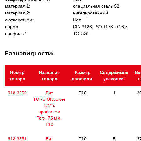
материал 1:
специальная сталь S2
материал 2:
никелированный
с отверстием:
Нет
норма:
DIN 3126, ISO 1173 - C 6,3
профиль 1:
TORX®
Разновидности:
Номер
Название
Размер
Содержимое
Ве
товара
товара
профиля:
упаковки:
г
918.3550
Бит
T10
1
2
TORSIONpower
1/4" с
профилем
Torx, 75 мм,
Т10
918.3551
Бит
T10
5
2