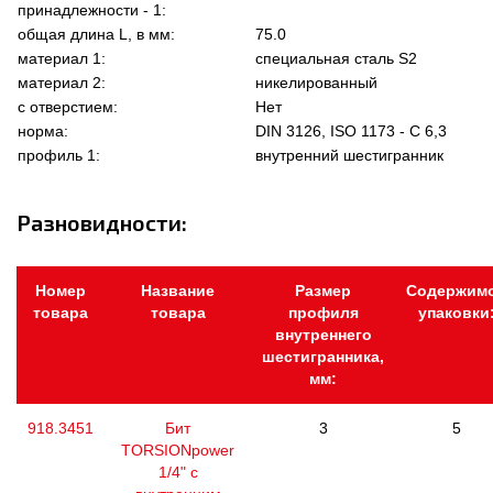
принадлежности - 1:
общая длина L, в мм:
75.0
материал 1:
специальная сталь S2
материал 2:
никелированный
с отверстием:
Нет
норма:
DIN 3126, ISO 1173 - C 6,3
профиль 1:
внутренний шестигранник
Разновидности:
Номер
Название
Размер
Содержим
товара
товара
профиля
упаковки
внутреннего
шестигранника,
мм:
918.3451
Бит
3
5
TORSIONpower
1/4" с