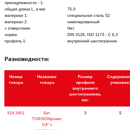
принадлежности - 1:
общая длина L, в мм:
75.0
материал 1:
специальная сталь S2
материал 2:
никелированный
с отверстием:
Нет
норма:
DIN 3126, ISO 1173 - C 6,3
профиль 1:
внутренний шестигранник
Разновидности:
Номер
Название
Размер
Содержим
товара
товара
профиля
упаковки
внутреннего
шестигранника,
мм:
918.3451
Бит
3
5
TORSIONpower
1/4" с