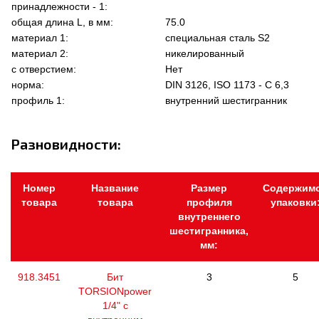
принадлежности - 1:
общая длина L, в мм:
75.0
материал 1:
специальная сталь S2
материал 2:
никелированный
с отверстием:
Нет
норма:
DIN 3126, ISO 1173 - C 6,3
профиль 1:
внутренний шестигранник
Разновидности:
Номер
Название
Размер
Содержим
товара
товара
профиля
упаковки
внутреннего
шестигранника,
мм:
918.3451
Бит
3
5
TORSIONpower
1/4" с