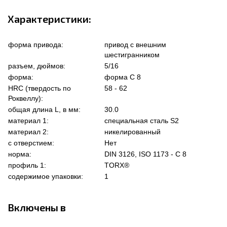
Характеристики:
форма привода:
привод с внешним
шестигранником
разъем, дюймов:
5/16
форма:
форма C 8
HRC (твердость по
58 - 62
Роквеллу):
общая длина L, в мм:
30.0
материал 1:
специальная сталь S2
материал 2:
никелированный
с отверстием:
Нет
норма:
DIN 3126, ISO 1173 - C 8
профиль 1:
TORX®
содержимое упаковки:
1
Включены в