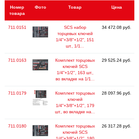
Номер
Фото
Товар
Цена
товара
711.0151
SCS набор
34 472.08 руб.
торцевых ключей
1/4"+3/8"+1/2", 151
шт., 1/1...
711.0163
Комплект торцовых
29 525.24 руб.
ключей SCS
1/4"+1/2'', 163 шт.,
во вкладке на 1/1...
711.0179
Комплект торцовых
28 097.96 руб.
ключей
1/4"+3/8"+1/2'', 179
шт., во вкладке на...
711.0180
Комплект торцовых
26 317.28 руб.
ключей SCS
1/4"+3/8"+1/2'', 180