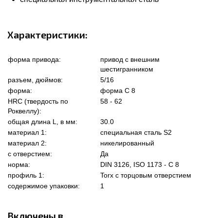
Характеристики:
форма привода:
привод с внешним
шестигранником
разъем, дюймов:
5/16
форма:
форма C 8
HRC (твердость по
58 - 62
Роквеллу):
общая длина L, в мм:
30.0
материал 1:
специальная сталь S2
материал 2:
никелированный
с отверстием:
Да
норма:
DIN 3126, ISO 1173 - C 8
профиль 1:
Torx с торцовым отверстием
содержимое упаковки:
1
Включены в