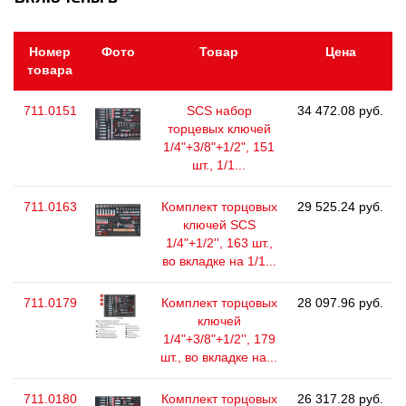
Номер
Фото
Товар
Цена
товара
711.0151
SCS набор
34 472.08 руб.
торцевых ключей
1/4"+3/8"+1/2", 151
шт., 1/1...
711.0163
Комплект торцовых
29 525.24 руб.
ключей SCS
1/4"+1/2'', 163 шт.,
во вкладке на 1/1...
711.0179
Комплект торцовых
28 097.96 руб.
ключей
1/4"+3/8"+1/2'', 179
шт., во вкладке на...
711.0180
Комплект торцовых
26 317.28 руб.