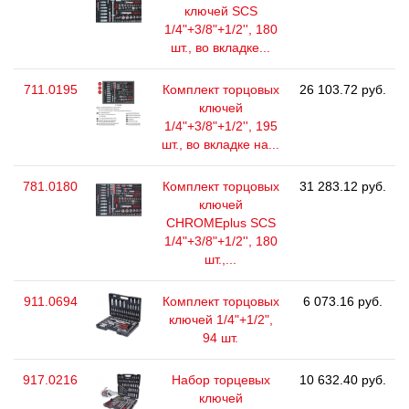
ключей SCS
1/4"+3/8"+1/2'', 180
шт., во вкладке...
711.0195
Комплект торцовых
26 103.72 руб.
ключей
1/4"+3/8"+1/2'', 195
шт., во вкладке на...
781.0180
Комплект торцовых
31 283.12 руб.
ключей
CHROMEplus SCS
1/4"+3/8"+1/2'', 180
шт.,...
911.0694
Комплект торцовых
6 073.16 руб.
ключей 1/4"+1/2",
94 шт.
917.0216
Набор торцевых
10 632.40 руб.
ключей