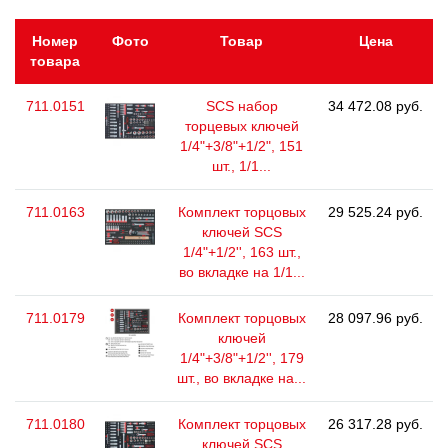
Номер
Фото
Товар
Цена
товара
711.0151
SCS набор
34 472.08 руб.
торцевых ключей
1/4"+3/8"+1/2", 151
шт., 1/1...
711.0163
Комплект торцовых
29 525.24 руб.
ключей SCS
1/4"+1/2'', 163 шт.,
во вкладке на 1/1...
711.0179
Комплект торцовых
28 097.96 руб.
ключей
1/4"+3/8"+1/2'', 179
шт., во вкладке на...
711.0180
Комплект торцовых
26 317.28 руб.
ключей SCS