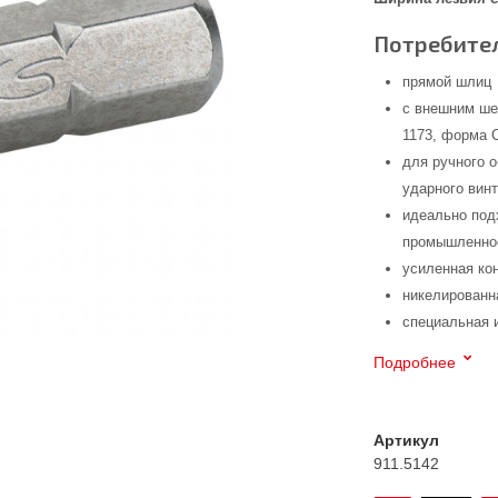
Потребител
прямой шлиц
с внешним шес
1173, форма 
для ручного 
ударного вин
идеально под
промышленнос
усиленная ко
никелированн
специальная 
Подробнее
Артикул
911.5142