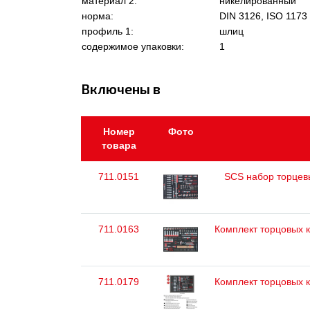
материал 2:
никелированный
норма:
DIN 3126, ISO 1173 
профиль 1:
шлиц
содержимое упаковки:
1
Включены в
Номер
Фото
товара
711.0151
SCS набор торцевых
711.0163
Комплект торцовых кл
711.0179
Комплект торцовых кл