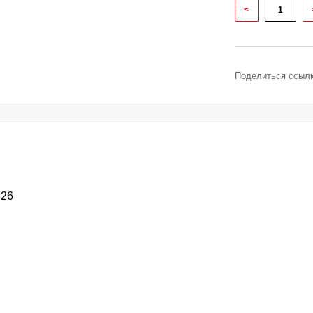
<
Поделиться ссылк
826