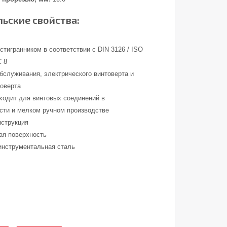
ьские свойства:
тигранником в соответствии с DIN 3126 / ISO
С 8
обслуживания, электрического винтоверта и
товерта
ходит для винтовых соединений в
ти и мелком ручном производстве
нструкция
ая поверхность
инструментальная сталь