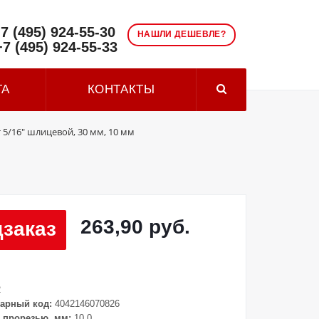
7 (495) 924-55-30
НАШЛИ ДЕШЕВЛЕ?
+7 (495) 924-55-33
ТА
КОНТАКТЫ
 5/16" шлицевой, 30 мм, 10 мм
263,90 руб.
заказ
2
арный код:
4042146070826
 прорезью, мм:
10.0