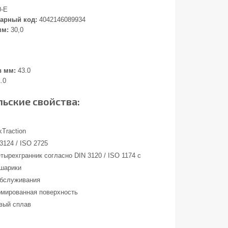
0-E
арный код:
4042146089934
мм:
30,0
в мм:
43.0
.0
ьские свойства:
Traction
3124 / ISO 2725
тырехгранник согласно DIN 3120 / ISO 1174 с
 шарики
обслуживания
омированная поверхность
вый сплав