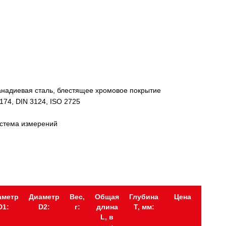
надиевая сталь, блестящее хромовое покрытие
174, DIN 3124, ISO 2725
истема измерений
аметр
Диаметр
Вес,
Общая
Глубина
Цена
D1:
D2:
г:
длина
Т, мм:
L, в