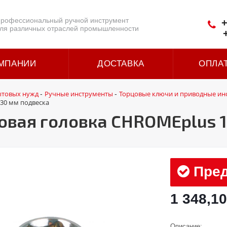
рофессиональный ручной инструмент
+
ля различных отраслей промышленности
МПАНИИ
ДОСТАВКА
ОПЛА
ытовых нужд
Ручные инструменты
Торцовые ключи и приводные ин
-
-
 30 мм подвеска
вая головка CHROMEplus 1/
Пред
1 348,10
Описание: