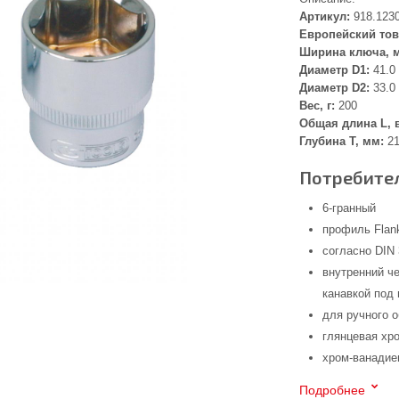
Артикул:
918.123
Европейский тов
Ширина ключа, 
Диаметр D1:
41.0
Диаметр D2:
33.0
Вес, г:
200
Общая длина L, 
Глубина Т, мм:
21
Потребител
6-гранный
профиль Flank
согласно DIN 
внутренний че
канавкой под
для ручного 
глянцевая хр
хром-ванадие
Подробнее