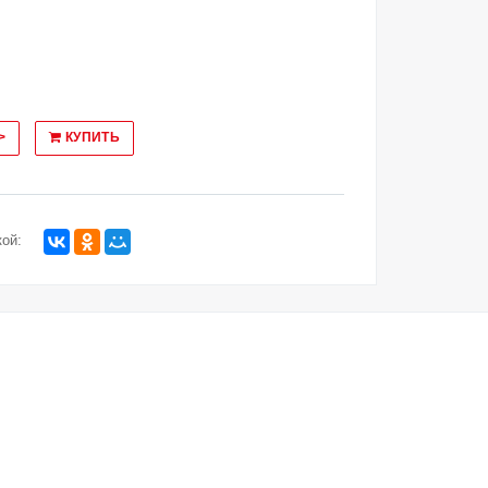
>
КУПИТЬ
ой: