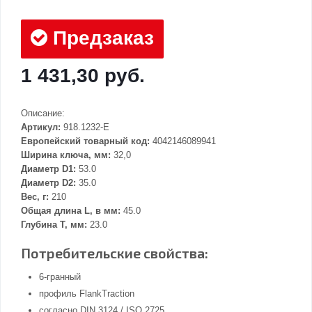
Предзаказ
1 431,30 руб.
Описание:
Артикул:
918.1232-E
Европейский товарный код:
4042146089941
Ширина ключа, мм:
32,0
Диаметр D1:
53.0
Диаметр D2:
35.0
Вес, г:
210
Общая длина L, в мм:
45.0
Глубина Т, мм:
23.0
Потребительские свойства:
6-гранный
профиль FlankTraction
согласно DIN 3124 / ISO 2725