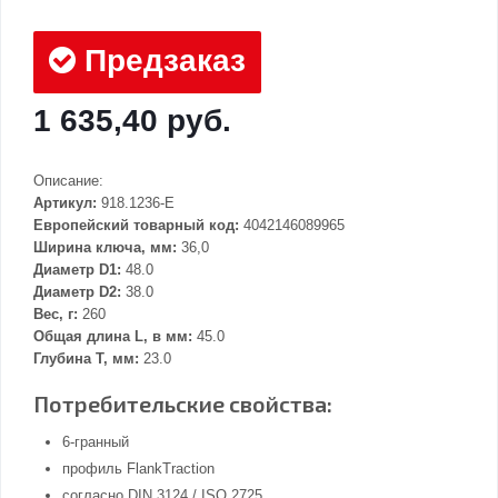
Предзаказ
1 635,40 руб.
Описание:
Артикул:
918.1236-E
Европейский товарный код:
4042146089965
Ширина ключа, мм:
36,0
Диаметр D1:
48.0
Диаметр D2:
38.0
Вес, г:
260
Общая длина L, в мм:
45.0
Глубина Т, мм:
23.0
Потребительские свойства:
6-гранный
профиль FlankTraction
согласно DIN 3124 / ISO 2725