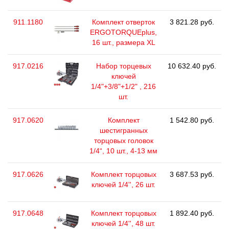
911.1180
Комплект отверток
3 821.28 руб.
ERGOTORQUEplus,
16 шт., размера ХL
917.0216
Набор торцевых
10 632.40 руб.
ключей
1/4"+3/8"+1/2" , 216
шт.
917.0620
Комплект
1 542.80 руб.
шестигранных
торцовых головок
1/4“, 10 шт., 4-13 мм
917.0626
Комплект торцовых
3 687.53 руб.
ключей 1/4'', 26 шт.
917.0648
Комплект торцовых
1 892.40 руб.
ключей 1/4'', 48 шт.