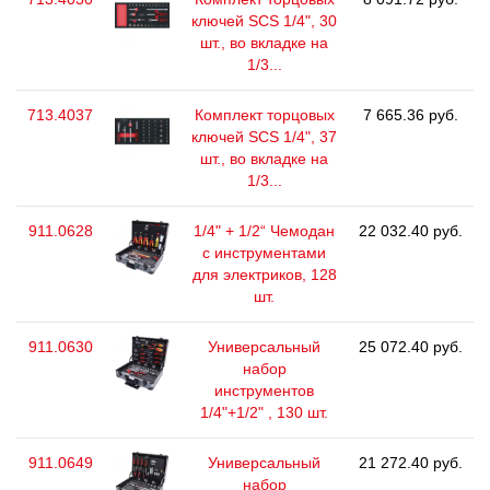
ключей SCS 1/4", 30
шт., во вкладке на
1/3...
713.4037
Комплект торцовых
7 665.36 руб.
ключей SCS 1/4", 37
шт., во вкладке на
1/3...
911.0628
1/4" + 1/2“ Чемодан
22 032.40 руб.
с инструментами
для электриков, 128
шт.
911.0630
Универсальный
25 072.40 руб.
набор
инструментов
1/4"+1/2" , 130 шт.
911.0649
Универсальный
21 272.40 руб.
набор