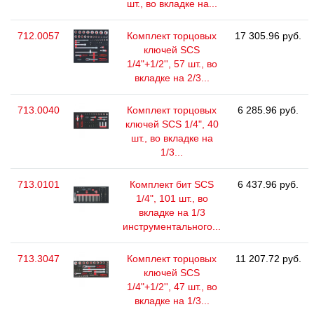
шт., во вкладке на...
712.0057
Комплект торцовых
17 305.96 руб.
ключей SCS
1/4"+1/2'', 57 шт., во
вкладке на 2/3...
713.0040
Комплект торцовых
6 285.96 руб.
ключей SCS 1/4", 40
шт., во вкладке на
1/3...
713.0101
Комплект бит SCS
6 437.96 руб.
1/4", 101 шт., во
вкладке на 1/3
инструментального...
713.3047
Комплект торцовых
11 207.72 руб.
ключей SCS
1/4"+1/2'', 47 шт., во
вкладке на 1/3...