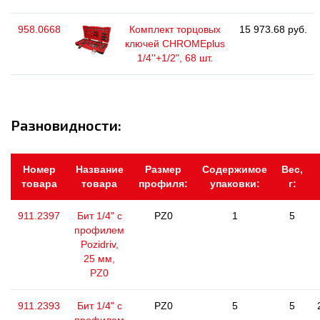
958.0668
Комплект торцовых
15 973.68 руб.
ключей CHROMEplus
1/4''+1/2", 68 шт.
Разновидности:
Номер
Название
Размер
Содержимое
Вес,
товара
товара
профиля:
упаковки:
г:
911.2397
Бит 1/4" с
PZ0
1
5
профилем
Pozidriv,
25 мм,
PZ0
911.2393
Бит 1/4" с
PZ0
5
5