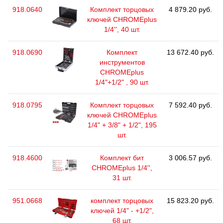
918.0640
Комплект торцовых
4 879.20 руб.
ключей CHROMEplus
1/4'', 40 шт.
918.0690
Комплект
13 672.40 руб.
инструментов
CHROMEplus
1/4"+1/2" , 90 шт.
918.0795
Комплект торцовых
7 592.40 руб.
ключей CHROMEplus
1/4" + 3/8" + 1/2", 195
шт.
918.4600
Комплект бит
3 006.57 руб.
CHROMEplus 1/4'',
31 шт.
951.0668
комплект торцовых
15 823.20 руб.
ключей 1/4" - +1/2",
68 шт.