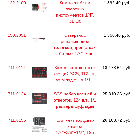
122.2100
Комплект бит и
1 892.40 руб.
ввертных
инструментов 1/4'',
31 шт.
159.2051
Отвертка с
1 360.40 руб.
револьверной
головкой, трещоткой
и битами 1/4", 7 шт.
711.0112
Комплект отверток и
18 478.64 руб.
клещей SCS, 112 шт.,
во вкладке на 1/1...
711.0124
SCS набор клещей и
25 810.36 руб.
отверток, 124 шт., 1/1
размера шуфляды
711.0195
Комплект торцовых
26 103.72 руб.
ключей
1/4"+3/8"+1/2'', 195