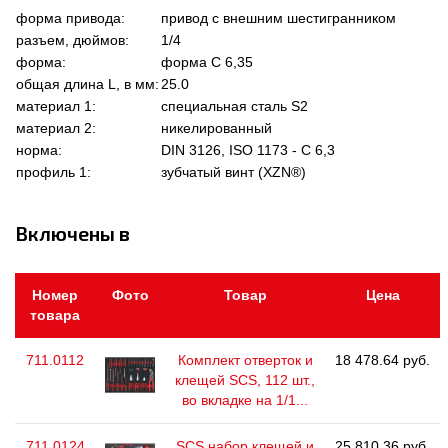
форма привода:
привод с внешним шестигранником
разъем, дюймов:
1/4
форма:
форма C 6,35
общая длина L, в мм:
25.0
материал 1:
специальная сталь S2
материал 2:
никелированный
норма:
DIN 3126, ISO 1173 - C 6,3
профиль 1:
зубчатый винт (XZN®)
Включены в
Номер
Фото
Товар
Цена
товара
711.0112
Комплект отверток и
18 478.64 руб.
клещей SCS, 112 шт.,
во вкладке на 1/1...
711.0124
SCS набор клещей и
25 810.36 руб.