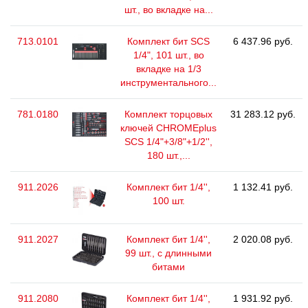
шт., во вкладке на...
713.0101
Комплект бит SCS
6 437.96 руб.
1/4", 101 шт., во
вкладке на 1/3
инструментального...
781.0180
Комплект торцовых
31 283.12 руб.
ключей CHROMEplus
SCS 1/4"+3/8"+1/2'',
180 шт.,...
911.2026
Комплект бит 1/4'',
1 132.41 руб.
100 шт.
911.2027
Комплект бит 1/4'',
2 020.08 руб.
99 шт., с длинными
битами
911.2080
Комплект бит 1/4'',
1 931.92 руб.