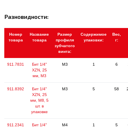
Разновидности:
Номер
Название
Размер
Содержимое
Вес,
товара
товара
профиля
упаковки:
г:
зубчатого
винта:
911.7831
Бит 1/4"
M3
1
6
XZN, 25
мм, М3
911.8392
Бит 1/4"
M3
5
58
XZN, 25
мм, М8, 5
шт. в
упаковке
911.2341
Бит 1/4"
M4
1
5