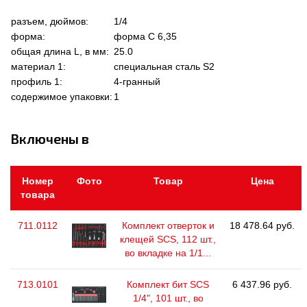
разъем, дюймов:
1/4
форма:
форма C 6,35
общая длина L, в мм:
25.0
материал 1:
специальная сталь S2
профиль 1:
4-гранный
содержимое упаковки:
1
Включены в
Номер
Фото
Товар
Цена
товара
711.0112
Комплект отверток и
18 478.64 руб.
клещей SCS, 112 шт.,
во вкладке на 1/1...
713.0101
Комплект бит SCS
6 437.96 руб.
1/4", 101 шт., во