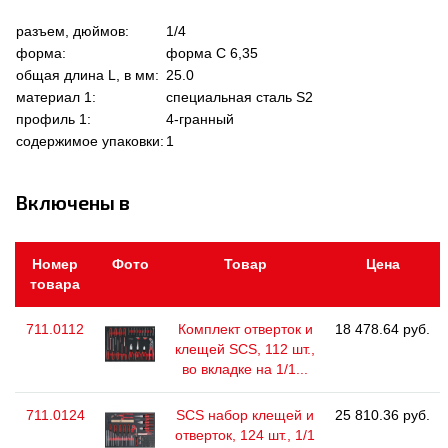
разъем, дюймов:
1/4
форма:
форма C 6,35
общая длина L, в мм:
25.0
материал 1:
специальная сталь S2
профиль 1:
4-гранный
содержимое упаковки:
1
Включены в
Номер
Фото
Товар
Цена
товара
711.0112
Комплект отверток и
18 478.64 руб.
клещей SCS, 112 шт.,
во вкладке на 1/1...
711.0124
SCS набор клещей и
25 810.36 руб.
отверток, 124 шт., 1/1