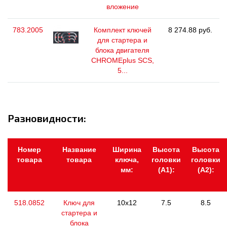
вложение
783.2005
Комплект ключей
8 274.88 руб.
для стартера и
блока двигателя
CHROMEplus SCS,
5...
Разновидности:
Номер
Название
Ширина
Высота
Высота
товара
товара
ключа,
головки
головки
мм:
(А1):
(А2):
518.0852
Ключ для
10x12
7.5
8.5
стартера и
блока