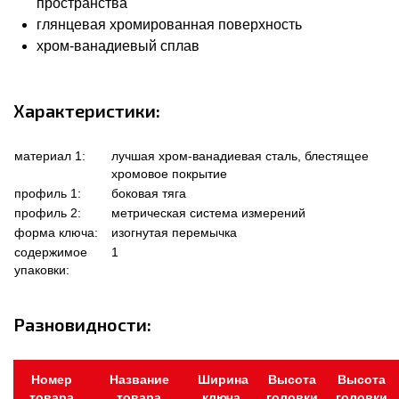
пространства
глянцевая хромированная поверхность
хром-ванадиевый сплав
Характеристики:
материал 1:
лучшая хром-ванадиевая сталь, блестящее
хромовое покрытие
профиль 1:
боковая тяга
профиль 2:
метрическая система измерений
форма ключа:
изогнутая перемычка
содержимое
1
упаковки:
Разновидности:
Номер
Название
Ширина
Высота
Высота
товара
товара
ключа,
головки
головки