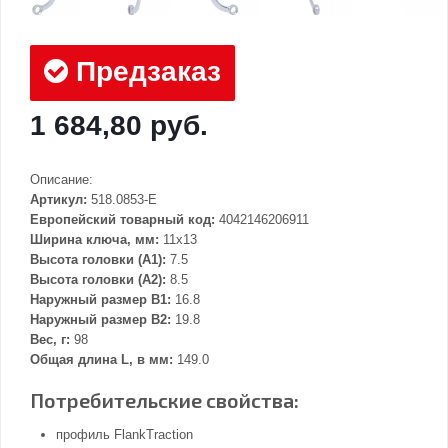
Предзаказ
1 684,80 руб.
Описание:
Артикул:
518.0853-E
Европейский товарный код:
4042146206911
Ширина ключа, мм:
11x13
Высота головки (А1):
7.5
Высота головки (А2):
8.5
Наружный размер В1:
16.8
Наружный размер В2:
19.8
Вес, г:
98
Общая длина L, в мм:
149.0
Потребительские свойства:
профиль FlankTraction