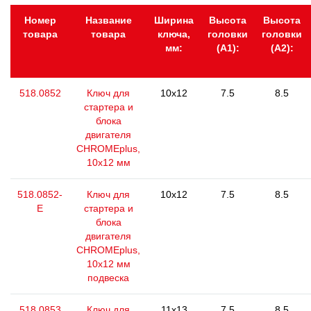
Номер
Название
Ширина
Высота
Высота
товара
товара
ключа,
головки
головки
мм:
(А1):
(А2):
518.0852
Ключ для
10x12
7.5
8.5
стартера и
блока
двигателя
CHROMEplus,
10х12 мм
518.0852-
Ключ для
10x12
7.5
8.5
E
стартера и
блока
двигателя
CHROMEplus,
10х12 мм
подвеска
518.0853
Ключ для
11x13
7.5
8.5