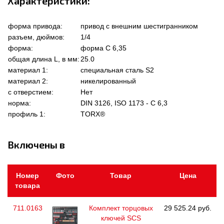
Характеристики:
форма привода:
привод с внешним шестигранником
разъем, дюймов:
1/4
форма:
форма C 6,35
общая длина L, в мм:
25.0
материал 1:
специальная сталь S2
материал 2:
никелированный
с отверстием:
Нет
норма:
DIN 3126, ISO 1173 - C 6,3
профиль 1:
TORX®
Включены в
Номер
Фото
Товар
Цена
товара
711.0163
Комплект торцовых
29 525.24 руб.
ключей SCS