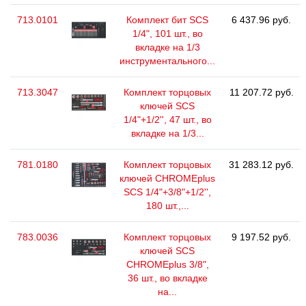
713.0101
Комплект бит SCS
6 437.96 руб.
1/4", 101 шт., во
вкладке на 1/3
инструментального...
713.3047
Комплект торцовых
11 207.72 руб.
ключей SCS
1/4"+1/2'', 47 шт., во
вкладке на 1/3...
781.0180
Комплект торцовых
31 283.12 руб.
ключей CHROMEplus
SCS 1/4"+3/8"+1/2'',
180 шт.,...
783.0036
Комплект торцовых
9 197.52 руб.
ключей SCS
CHROMEplus 3/8",
36 шт., во вкладке
на...