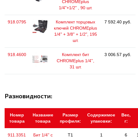
CHROMEplus
1/4"+1/2" , 90 шт.
918.0795
Комплект торцовых
7 592.40 руб.
ключей CHROMEplus
1/4" + 3/8" + 1/2", 195
шт.
918.4600
Комплект бит
3 006.57 руб.
CHROMEplus 1/4'',
31 шт.
Разновидности:
Номер
Название
Размер
Содержимое
Вес,
товара
товара
профиля:
упаковки:
г:
911.3351
Бит 1/4" с
T1
1
6