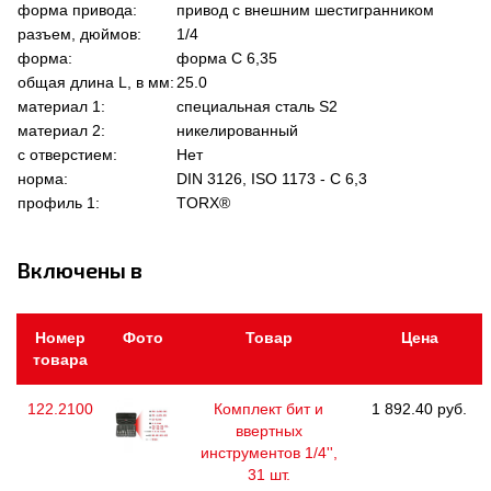
форма привода:
привод с внешним шестигранником
разъем, дюймов:
1/4
форма:
форма C 6,35
общая длина L, в мм:
25.0
материал 1:
специальная сталь S2
материал 2:
никелированный
с отверстием:
Нет
норма:
DIN 3126, ISO 1173 - C 6,3
профиль 1:
TORX®
Включены в
Номер
Фото
Товар
Цена
товара
122.2100
Комплект бит и
1 892.40 руб.
ввертных
инструментов 1/4'',
31 шт.