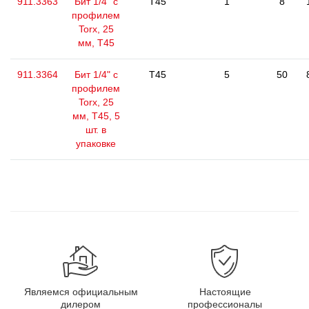
911.3363
Бит 1/4" с
T45
1
8
профилем
Torx, 25
мм, Т45
911.3364
Бит 1/4" с
T45
5
50
профилем
Torx, 25
мм, Т45, 5
шт. в
упаковке
Являемся официальным
Настоящие
дилером
профессионалы