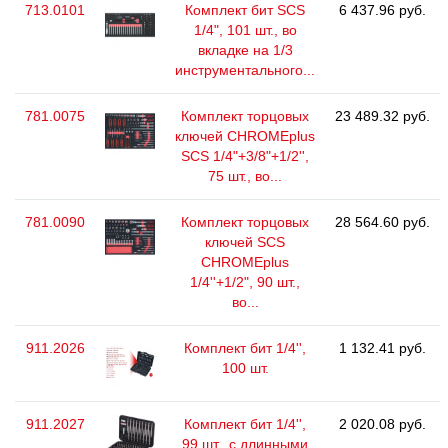
713.0101
Комплект бит SCS
6 437.96 руб.
1/4", 101 шт., во
вкладке на 1/3
инструментального...
781.0075
Комплект торцовых
23 489.32 руб.
ключей CHROMEplus
SCS 1/4"+3/8"+1/2'',
75 шт., во...
781.0090
Комплект торцовых
28 564.60 руб.
ключей SCS
CHROMEplus
1/4''+1/2", 90 шт.,
во...
911.2026
Комплект бит 1/4'',
1 132.41 руб.
100 шт.
911.2027
Комплект бит 1/4'',
2 020.08 руб.
99 шт., с длинными