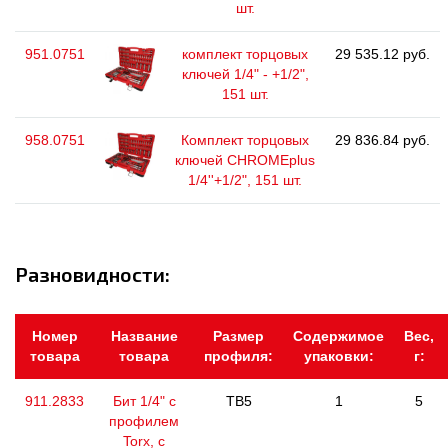
шт.
951.0751
комплект торцовых
29 535.12 руб.
ключей 1/4" - +1/2",
151 шт.
958.0751
Комплект торцовых
29 836.84 руб.
ключей CHROMEplus
1/4''+1/2", 151 шт.
Разновидности:
Номер
Название
Размер
Содержимое
Вес,
товара
товара
профиля:
упаковки:
г:
911.2833
Бит 1/4" с
TB5
1
5
профилем
Torx, с