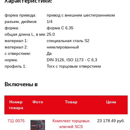
Характеристики:
форма привода:
привод с внешним шестигранником
разъем, дюймов:
1/4
форма:
форма C 6,35
общая длина L, в мм:
25.0
материал 1:
специальная сталь S2
материал 2:
никелированный
с отверстием:
Да
норма:
DIN 3126, ISO 1173 - C 6,3
профиль 1:
Torx с торцовым отверстием
Включены в
Номер
Фото
Товар
Цена
товара
711.0075
Комплект торцовых
23 178.49 руб.
ключей SCS