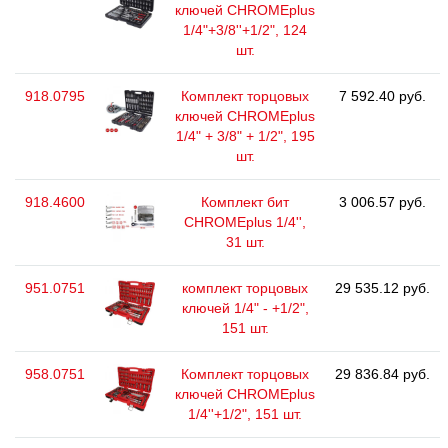
ключей CHROMEplus
1/4"+3/8''+1/2", 124
шт.
918.0795
Комплект торцовых
7 592.40 руб.
ключей CHROMEplus
1/4" + 3/8" + 1/2", 195
шт.
918.4600
Комплект бит
3 006.57 руб.
CHROMEplus 1/4'',
31 шт.
951.0751
комплект торцовых
29 535.12 руб.
ключей 1/4" - +1/2",
151 шт.
958.0751
Комплект торцовых
29 836.84 руб.
ключей CHROMEplus
1/4''+1/2", 151 шт.