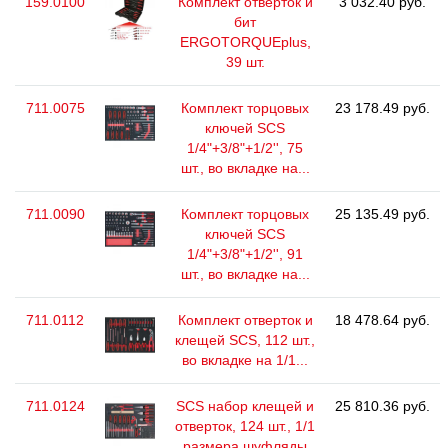
159.0100
Комплект отверток и
3 032.40 руб.
бит
ERGOTORQUEplus,
39 шт.
711.0075
Комплект торцовых
23 178.49 руб.
ключей SCS
1/4"+3/8"+1/2'', 75
шт., во вкладке на...
711.0090
Комплект торцовых
25 135.49 руб.
ключей SCS
1/4"+3/8"+1/2'', 91
шт., во вкладке на...
711.0112
Комплект отверток и
18 478.64 руб.
клещей SCS, 112 шт.,
во вкладке на 1/1...
711.0124
SCS набор клещей и
25 810.36 руб.
отверток, 124 шт., 1/1
размера шуфляды