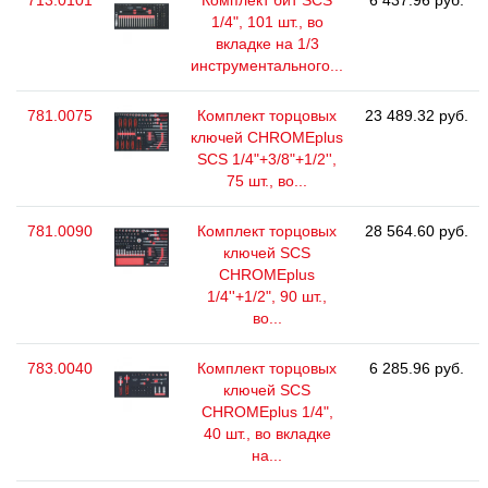
713.0101
Комплект бит SCS
6 437.96 руб.
1/4", 101 шт., во
вкладке на 1/3
инструментального...
781.0075
Комплект торцовых
23 489.32 руб.
ключей CHROMEplus
SCS 1/4"+3/8"+1/2'',
75 шт., во...
781.0090
Комплект торцовых
28 564.60 руб.
ключей SCS
CHROMEplus
1/4''+1/2", 90 шт.,
во...
783.0040
Комплект торцовых
6 285.96 руб.
ключей SCS
CHROMEplus 1/4",
40 шт., во вкладке
на...