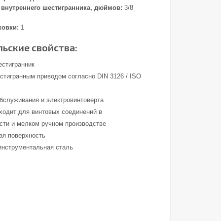
внутреннего шестигранника, дюймов:
3/8
ковки:
1
ьские свойства:
естигранник
стигранным приводом согласно DIN 3126 / ISO
обслуживания и электровинтоверта
ходит для винтовых соединений в
ти и мелком ручном производстве
ая поверхность
инструментальная сталь