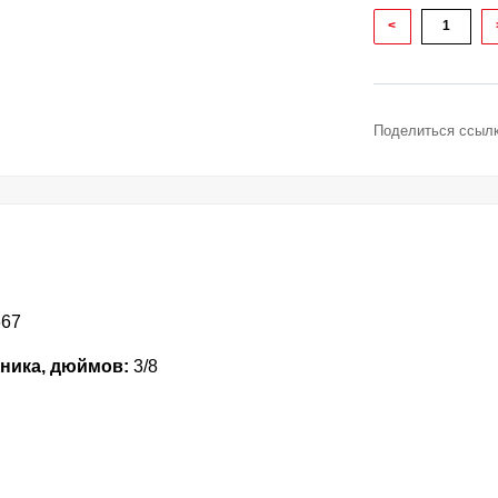
<
Поделиться ссылк
667
ника, дюймов:
3/8