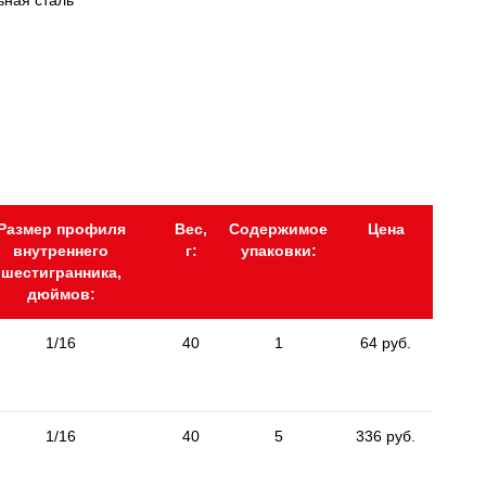
ьная сталь
Размер профиля
Вес,
Содержимое
Цена
внутреннего
г:
упаковки:
шестигранника,
дюймов:
1/16
40
1
64 руб.
1/16
40
5
336 руб.