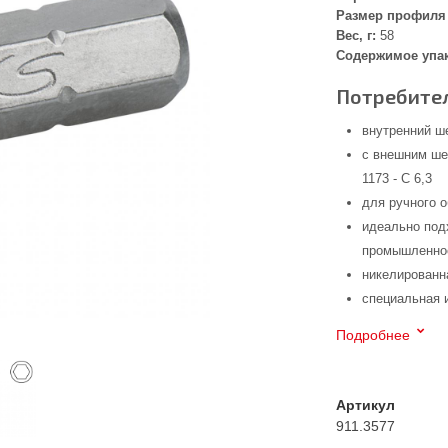
Размер профиля 
Вес, г:
58
Содержимое упа
Потребител
внутренний ш
с внешним ше
1173 - C 6,3
для ручного 
идеально под
промышленнос
никелированн
специальная 
Подробнее
Артикул
911.3577