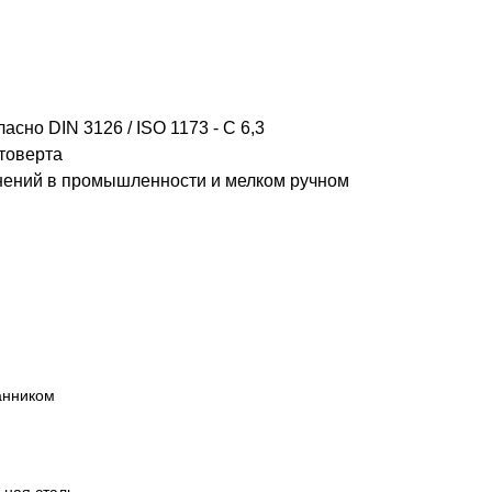
сно DIN 3126 / ISO 1173 - C 6,3
товерта
нений в промышленности и мелком ручном
анником