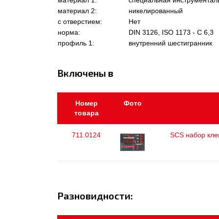
материал 1:
специальная инструментал
материал 2:
никелированный
с отверстием:
Нет
норма:
DIN 3126, ISO 1173 - C 6,3
профиль 1:
внутренний шестигранник
Включены в
Номер
Фото
товара
711.0124
SCS набор клещ
Разновидности: