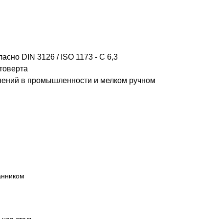
сно DIN 3126 / ISO 1173 - C 6,3
товерта
нений в промышленности и мелком ручном
анником