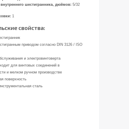
внутреннего шестигранника, дюймов:
5/32
ковки:
1
ьские свойства:
естигранник
стигранным приводом согласно DIN 3126 / ISO
обслуживания и электровинтоверта
ходит для винтовых соединений в
ти и мелком ручном производстве
ая поверхность
инструментальная сталь