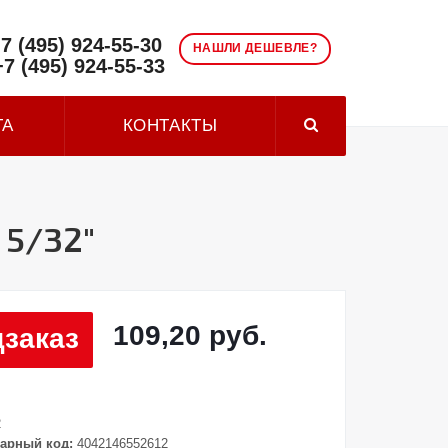
7 (495) 924-55-30
НАШЛИ ДЕШЕВЛЕ?
+7 (495) 924-55-33
ТА
КОНТАКТЫ
 5/32"
109,20 руб.
заказ
2
арный код:
4042146552612