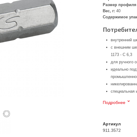
Размер профиля 
Вес, г:
40
Содержимое упа
Потребител
внутренний ш
с внешним ше
1173 - C 6,3
для ручного 
идеально под
промышленнос
никелированн
специальная 
Подробнее
Артикул
911.3572