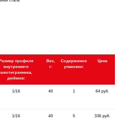
ьная сталь
Размер профиля
Вес,
Содержимое
Цена
внутреннего
г:
упаковки:
шестигранника,
дюймов:
1/16
40
1
64 руб.
1/16
40
5
336 руб.