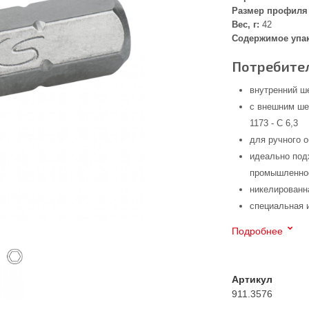
Размер профиля 
Вес, г:
42
Содержимое упа
Потребител
внутренний ш
с внешним ше
1173 - C 6,3
для ручного 
идеально под
промышленнос
никелированн
специальная 
Подробнее
Артикул
911.3576