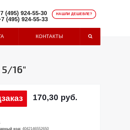
7 (495) 924-55-30
НАШЛИ ДЕШЕВЛЕ?
+7 (495) 924-55-33
ТА
КОНТАКТЫ
 5/16"
170,30 руб.
заказ
6
арный код:
4042146552650