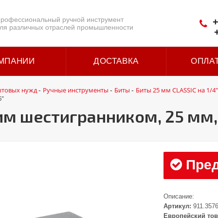
рофессиональный ручной инструмент
+
ля различных отраслей промышленности
МПАНИИ
ДОСТАВКА
ОПЛА
ытовых нужд
Ручные инструменты
Биты
Биты 25 мм CLASSIC на 1/4"
-
-
-
6"
им шестигранником, 25 мм,
Пред
Описание:
Артикул:
911.357
Европейский тов