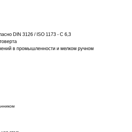
сно DIN 3126 / ISO 1173 - C 6,3
товерта
нений в промышленности и мелком ручном
анником