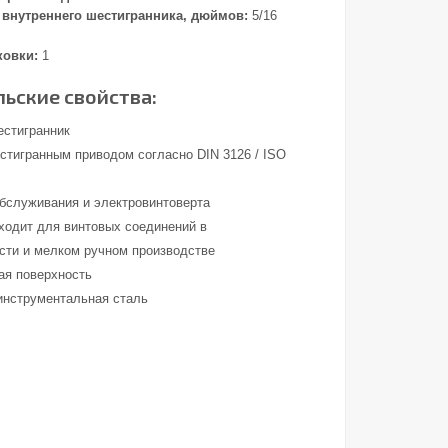
внутреннего шестигранника, дюймов:
5/16
ковки:
1
ьские свойства:
естигранник
стигранным приводом согласно DIN 3126 / ISO
обслуживания и электровинтоверта
ходит для винтовых соединений в
ти и мелком ручном производстве
ая поверхность
инструментальная сталь