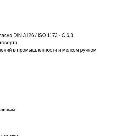
сно DIN 3126 / ISO 1173 - C 6,3
товерта
нений в промышленности и мелком ручном
анником