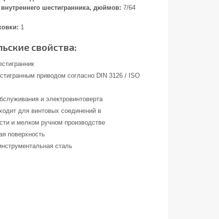
внутреннего шестигранника, дюймов:
7/64
ковки:
1
ьские свойства:
естигранник
стигранным приводом согласно DIN 3126 / ISO
обслуживания и электровинтоверта
ходит для винтовых соединений в
ти и мелком ручном производстве
ая поверхность
инструментальная сталь