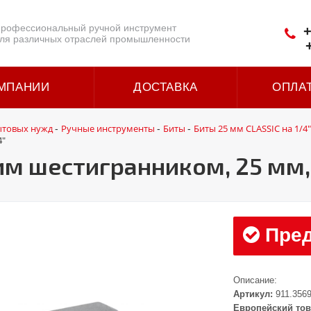
рофессиональный ручной инструмент
+
ля различных отраслей промышленности
МПАНИИ
ДОСТАВКА
ОПЛА
ытовых нужд
Ручные инструменты
Биты
Биты 25 мм CLASSIC на 1/4"
-
-
-
4"
ним шестигранником, 25 мм,
Пред
Описание:
Артикул:
911.356
Европейский тов