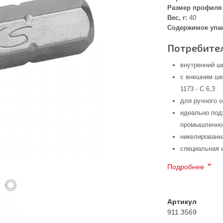
Размер профиля 
Вес, г:
40
Содержимое упа
Потребител
внутренний ш
с внешним ше
1173 - C 6,3
для ручного 
идеально под
промышленнос
никелированн
специальная 
Подробнее
Артикул
911.3569