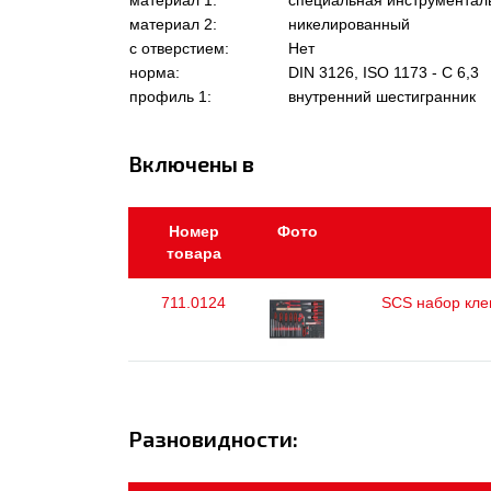
материал 1:
специальная инструментал
материал 2:
никелированный
с отверстием:
Нет
норма:
DIN 3126, ISO 1173 - C 6,3
профиль 1:
внутренний шестигранник
Включены в
Номер
Фото
товара
711.0124
SCS набор клещ
Разновидности: