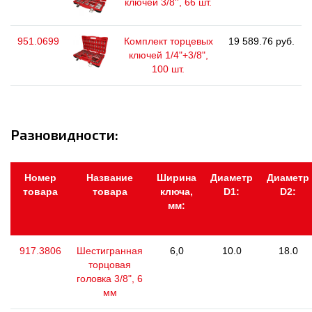
ключей 3/8'', 66 шт.
951.0699
Комплект торцевых
19 589.76 руб.
ключей 1/4"+3/8",
100 шт.
Разновидности:
Номер
Название
Ширина
Диаметр
Диаметр
товара
товара
ключа,
D1:
D2:
мм:
917.3806
Шестигранная
6,0
10.0
18.0
торцовая
головка 3/8", 6
мм