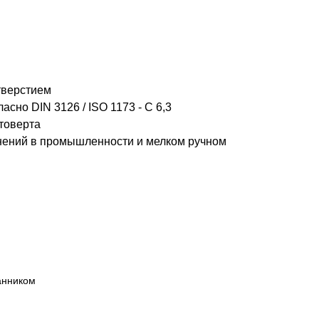
тверстием
сно DIN 3126 / ISO 1173 - C 6,3
товерта
нений в промышленности и мелком ручном
анником