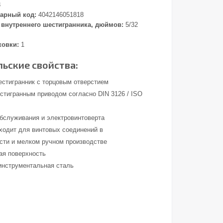
8
арный код:
4042146051818
внутреннего шестигранника, дюймов:
5/32
ковки:
1
ьские свойства:
естигранник с торцовым отверстием
стигранным приводом согласно DIN 3126 / ISO
обслуживания и электровинтоверта
ходит для винтовых соединений в
ти и мелком ручном производстве
ая поверхность
инструментальная сталь