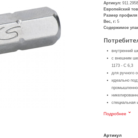
Артикул:
911.295
Европейский тов
Размер профиля 
Вес, г:
5
Содержимое упа
Потребител
внутренний ш
с внешним ше
1173 - C 6,3
для ручного 
идеально под
промышленнос
никелированн
специальная 
Подробнее
Артикул