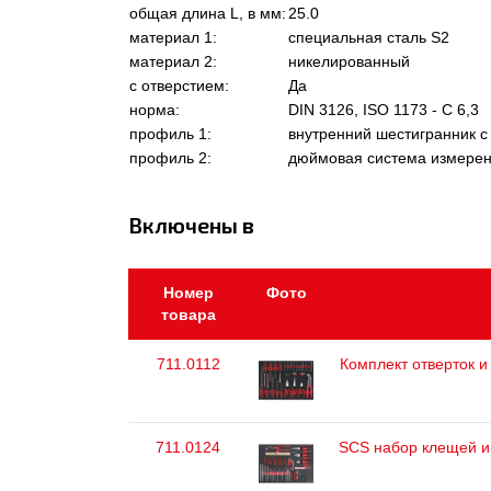
общая длина L, в мм:
25.0
материал 1:
специальная сталь S2
материал 2:
никелированный
с отверстием:
Да
норма:
DIN 3126, ISO 1173 - C 6,3
профиль 1:
внутренний шестигранник с
профиль 2:
дюймовая система измере
Включены в
Номер
Фото
товара
711.0112
Комплект отверток и 
711.0124
SCS набор клещей и 