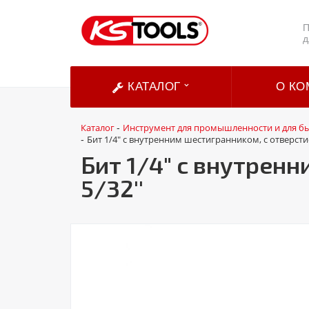
П
д
КАТАЛОГ
О КО
Каталог
Инструмент для промышленности и для б
-
Бит 1/4" с внутренним шестигранником, с отверстие
-
Бит 1/4" с внутрен
5/32''