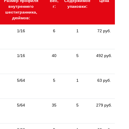
Размер профиля
Вес,
Содержимое
Цена
внутреннего
г:
упаковки:
шестигранника,
дюймов:
1/16
6
1
72 руб.
1/16
40
5
492 руб.
5/64
5
1
63 руб.
5/64
35
5
279 руб.