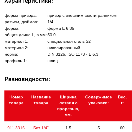
Характеристики:
форма привода:
привод с внешним шестигранником
разъем, дюймов:
1/4
форма:
форма Е 6,35
общая длина L, в мм:
50.0
материал 1:
специальная сталь S2
материал 2:
никелированный
норма:
DIN 3126, ISO 1173 - E 6,3
профиль 1:
шлиц
Разновидности:
Номер
Название
Ширина
Содержимое
Вес,
товара
товара
лезвия с
упаковки:
г:
прорезью,
мм:
911.3316
Бит 1/4"
1.5
5
60