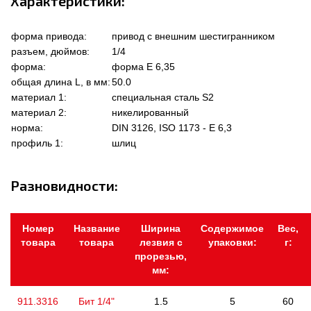
Характеристики:
форма привода:
привод с внешним шестигранником
разъем, дюймов:
1/4
форма:
форма Е 6,35
общая длина L, в мм:
50.0
материал 1:
специальная сталь S2
материал 2:
никелированный
норма:
DIN 3126, ISO 1173 - E 6,3
профиль 1:
шлиц
Разновидности:
Номер
Название
Ширина
Содержимое
Вес,
товара
товара
лезвия с
упаковки:
г:
прорезью,
мм:
911.3316
Бит 1/4"
1.5
5
60