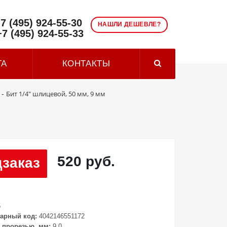
7 (495) 924-55-30
НАШЛИ ДЕШЕВЛЕ?
+7 (495) 924-55-33
ТА
КОНТАКТЫ
Бит 1/4" шлицевой, 50 мм, 9 мм
-
520 руб.
заказ
5
арный код:
4042146551172
 прорезью, мм:
9.0