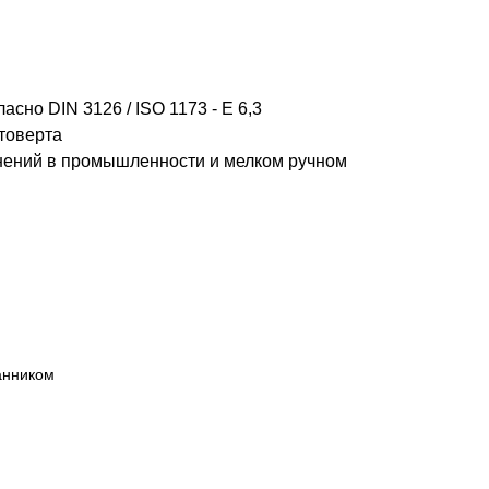
но DIN 3126 / ISO 1173 - E 6,3
товерта
нений в промышленности и мелком ручном
анником