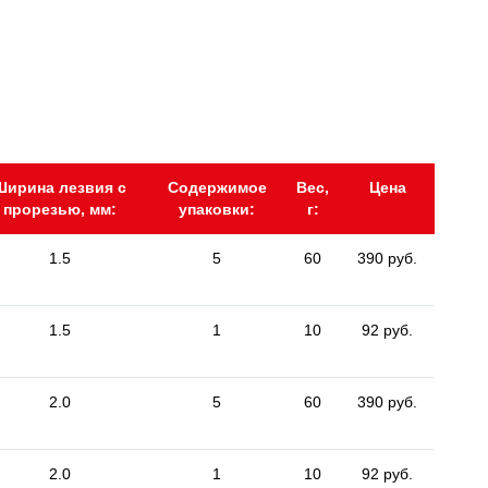
Ширина лезвия с
Содержимое
Вес,
Цена
прорезью, мм:
упаковки:
г:
1.5
5
60
390 руб.
1.5
1
10
92 руб.
2.0
5
60
390 руб.
2.0
1
10
92 руб.