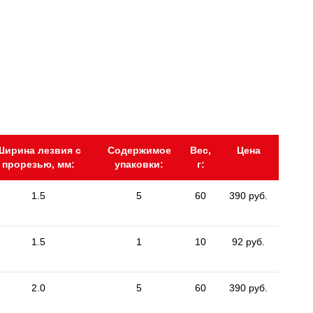
Ширина лезвия с
Содержимое
Вес,
Цена
прорезью, мм:
упаковки:
г:
1.5
5
60
390 руб.
1.5
1
10
92 руб.
2.0
5
60
390 руб.