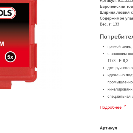
Артикул:
911.333
Европейский тов
Ширина лезвия с
Содержимое упа
Вес, г:
133
Потребител
прямой шлиц
с внешним ше
1173 - E 6,3
для ручного 
идеально под
промышленнос
никелированн
специальная 
Подробнее
Артикул