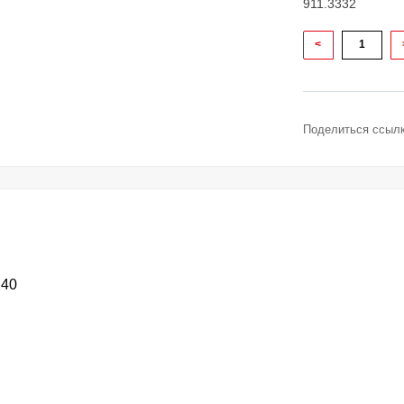
911.3332
<
Поделиться ссылк
240