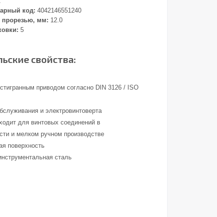
2
арный код:
4042146551240
 прорезью, мм:
12.0
ковки:
5
ьские свойства:
стигранным приводом согласно DIN 3126 / ISO
обслуживания и электровинтоверта
ходит для винтовых соединений в
ти и мелком ручном производстве
ая поверхность
инструментальная сталь