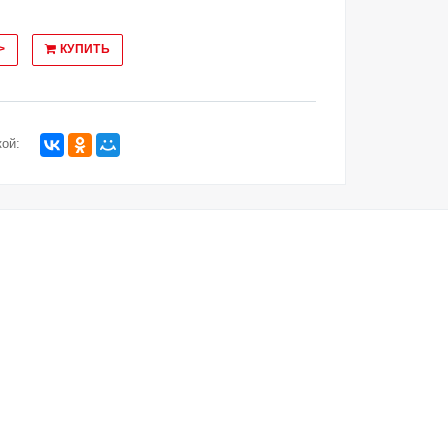
>
КУПИТЬ
ой: