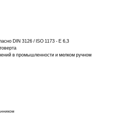
но DIN 3126 / ISO 1173 - E 6,3
товерта
нений в промышленности и мелком ручном
анником