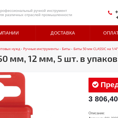
рофессиональный ручной инструмент
+
ля различных отраслей промышленности
МПАНИИ
ДОСТАВКА
ОПЛА
ытовых нужд
Ручные инструменты
Биты
Биты 50 мм CLASSIC на 1/4"
-
-
-
50 мм, 12 мм, 5 шт. в упако
Пред
3 806,40
Описание: