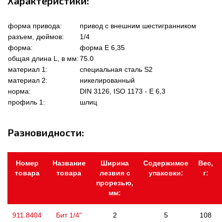
Характеристики:
форма привода:
привод с внешним шестигранником
разъем, дюймов:
1/4
форма:
форма Е 6,35
общая длина L, в мм:
75.0
материал 1:
специальная сталь S2
материал 2:
никелированный
норма:
DIN 3126, ISO 1173 - E 6,3
профиль 1:
шлиц
Разновидности:
Номер
Название
Ширина
Содержимое
Вес,
товара
товара
лезвия с
упаковки:
г:
прорезью,
мм:
911.8404
Бит 1/4"
2
5
108