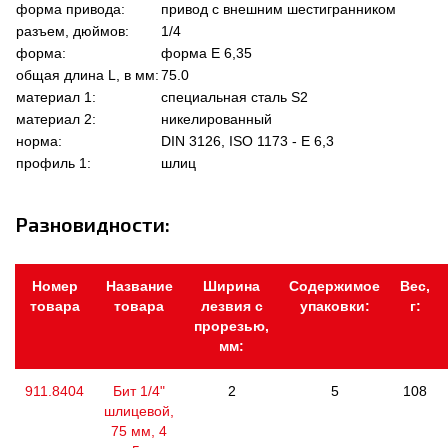
форма привода:
привод с внешним шестигранником
разъем, дюймов:
1/4
форма:
форма Е 6,35
общая длина L, в мм:
75.0
материал 1:
специальная сталь S2
материал 2:
никелированный
норма:
DIN 3126, ISO 1173 - E 6,3
профиль 1:
шлиц
Разновидности:
Номер
Название
Ширина
Содержимое
Вес,
товара
товара
лезвия с
упаковки:
г:
прорезью,
мм:
911.8404
Бит 1/4"
2
5
108
шлицевой,
75 мм, 4