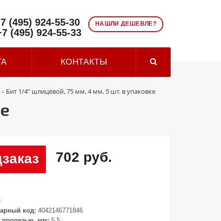
7 (495) 924-55-30
НАШЛИ ДЕШЕВЛЕ?
+7 (495) 924-55-33
ТА
КОНТАКТЫ
Бит 1/4" шлицевой, 75 мм, 4 мм, 5 шт. в упаковке
-
ке
702 руб.
заказ
8
арный код:
4042146771846
 прорезью, мм:
5.5