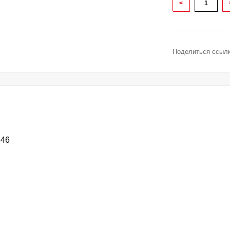
<
Поделиться ссылк
846