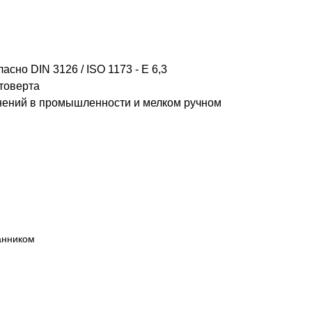
но DIN 3126 / ISO 1173 - E 6,3
товерта
нений в промышленности и мелком ручном
анником