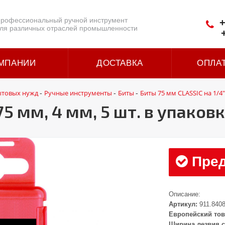
рофессиональный ручной инструмент
+
ля различных отраслей промышленности
МПАНИИ
ДОСТАВКА
ОПЛА
ытовых нужд
Ручные инструменты
Биты
Биты 75 мм CLASSIC на 1/4"
-
-
-
75 мм, 4 мм, 5 шт. в упаков
Пред
Описание:
Артикул:
911.840
Европейский тов
Ширина лезвия с