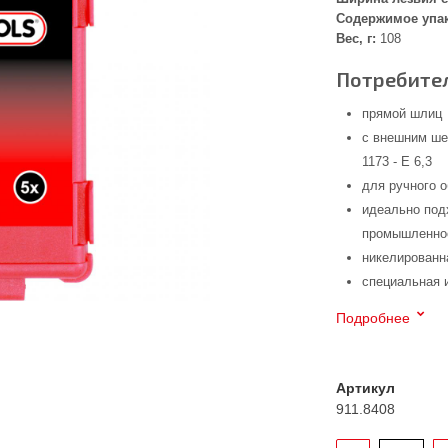
Содержимое упа
Вес, г:
108
Потребител
прямой шлиц
с внешним ше
1173 - E 6,3
для ручного 
идеально под
промышленнос
никелированн
специальная 
Подробнее
Артикул
911.8408