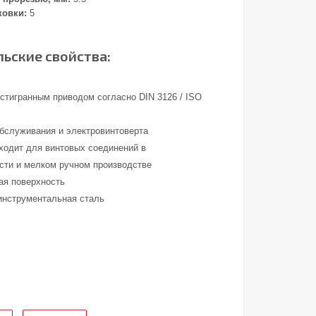
ковки:
5
ьские свойства:
стигранным приводом согласно DIN 3126 / ISO
обслуживания и электровинтоверта
ходит для винтовых соединений в
ти и мелком ручном производстве
ая поверхность
инструментальная сталь