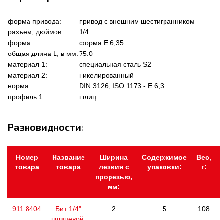
форма привода:
привод с внешним шестигранником
разъем, дюймов:
1/4
форма:
форма Е 6,35
общая длина L, в мм:
75.0
материал 1:
специальная сталь S2
материал 2:
никелированный
норма:
DIN 3126, ISO 1173 - E 6,3
профиль 1:
шлиц
Разновидности:
Номер
Название
Ширина
Содержимое
Вес,
товара
товара
лезвия с
упаковки:
г:
прорезью,
мм:
911.8404
Бит 1/4"
2
5
108
шлицевой,