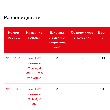
Разновидности:
Номер
Название
Ширина
Содержимое
Вес,
товара
товара
лезвия с
упаковки:
г:
прорезью,
мм:
911.8404
Бит 1/4"
2
5
108
шлицевой,
75 мм, 4
мм, 5 шт. в
упаковке
911.7818
Бит 1/4"
2
1
18
шлицевой,
75 мм, 2
мм