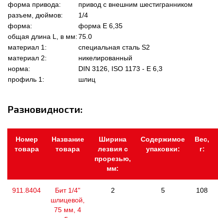
форма привода:
привод с внешним шестигранником
разъем, дюймов:
1/4
форма:
форма Е 6,35
общая длина L, в мм:
75.0
материал 1:
специальная сталь S2
материал 2:
никелированный
норма:
DIN 3126, ISO 1173 - E 6,3
профиль 1:
шлиц
Разновидности:
Номер
Название
Ширина
Содержимое
Вес,
товара
товара
лезвия с
упаковки:
г:
прорезью,
мм:
911.8404
Бит 1/4"
2
5
108
шлицевой,
75 мм, 4