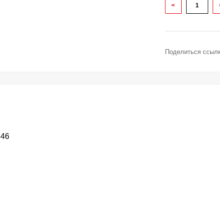
<
Поделиться ссылк
646