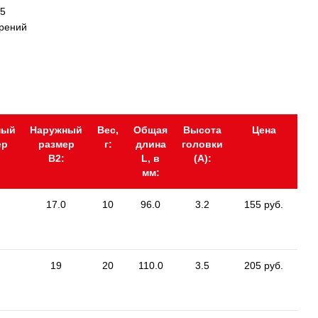
95
ерений
ный
Наружный
Вес,
Общая
Высота
Цена
ер
размер
г:
длина
головки
В2:
L, в
(А):
мм:
17.0
10
96.0
3.2
155 руб.
19
20
110.0
3.5
205 руб.