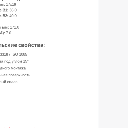
мм:
17x19
 В1:
36.0
 В2:
40.0
в мм:
171.0
А):
7.0
ьские свойства:
 3318 / ISO 1085
ва под углом 15°
удного монтажа
ная поверхность
вый сплав