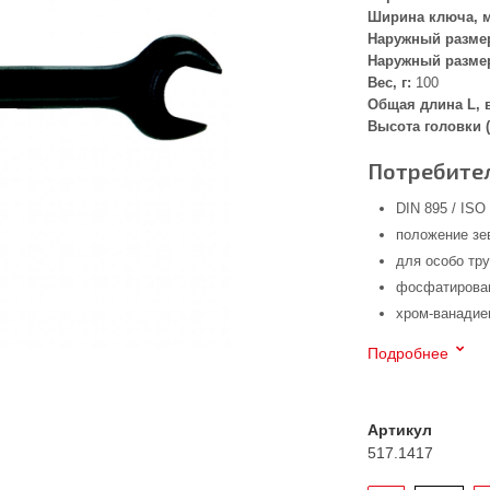
Ширина ключа, 
Наружный размер
Наружный размер
Вес, г:
100
Общая длина L, 
Высота головки (
Потребител
DIN 895 / ISO
положение зе
для особо тр
фосфатирован
хром-ванадие
Подробнее
Артикул
517.1417