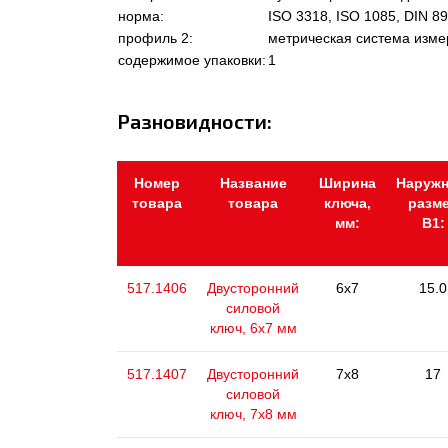
норма:
ISO 3318, ISO 1085, DIN 8
профиль 2:
метрическая система изм
содержимое упаковки:
1
Разновидности:
Номер
Название
Ширина
Наруж
товара
товара
ключа,
разм
мм:
В1:
517.1406
Двусторонний
6x7
15.0
силовой
ключ, 6х7 мм
517.1407
Двусторонний
7x8
17
силовой
ключ, 7x8 мм